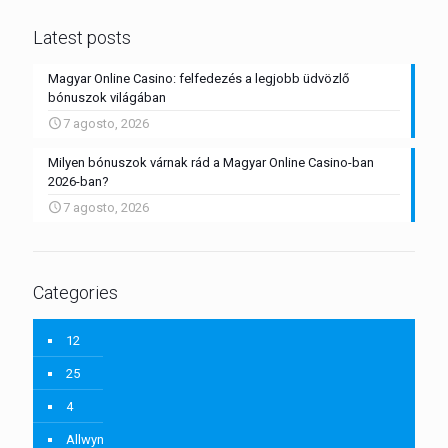
Latest posts
Magyar Online Casino: felfedezés a legjobb üdvözlő
bónuszok világában
7 agosto, 2026
Milyen bónuszok várnak rád a Magyar Online Casino-ban
2026-ban?
7 agosto, 2026
Categories
12
25
4
Allwyn