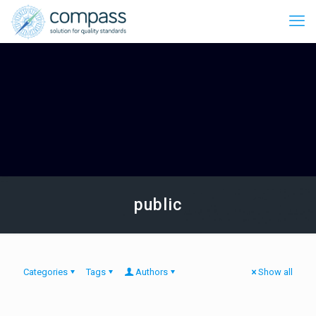
public
Categories
Tags
Authors
Show all