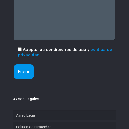
Acepto las condiciones de uso y
política de
privacidad
Avisos Legales
Aviso Legal
Política de Privacidad