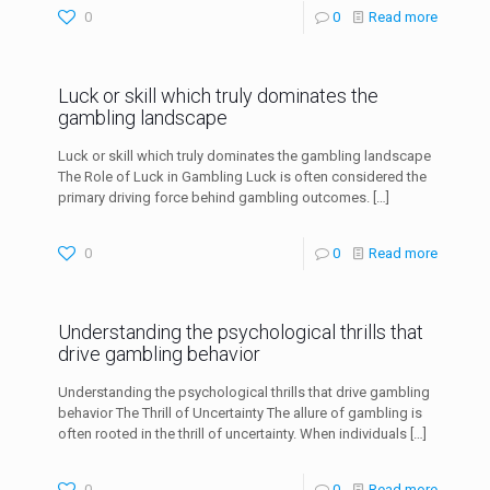
0
0
Read more
Luck or skill which truly dominates the
gambling landscape
Luck or skill which truly dominates the gambling landscape
The Role of Luck in Gambling Luck is often considered the
primary driving force behind gambling outcomes.
[…]
0
0
Read more
Understanding the psychological thrills that
drive gambling behavior
Understanding the psychological thrills that drive gambling
behavior The Thrill of Uncertainty The allure of gambling is
often rooted in the thrill of uncertainty. When individuals
[…]
0
0
Read more