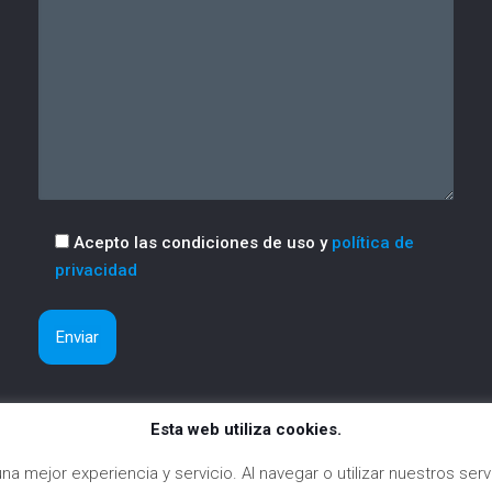
Acepto las condiciones de uso y
política de
privacidad
Esta web utiliza cookies.
na mejor experiencia y servicio. Al navegar o utilizar nuestros se