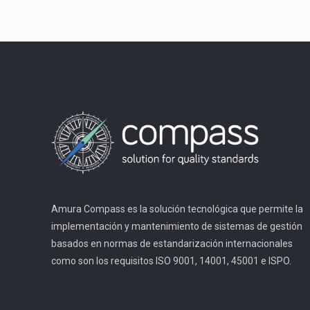
Amura Compass es la solución tecnológica que permite la
implementación y mantenimiento de sistemas de gestión
basados en normas de estandarización internacionales
como son los requisitos ISO 9001, 14001, 45001 e ISPO.