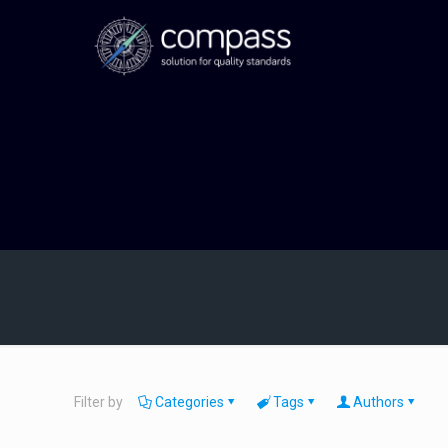
Filter by
Categories
Tags
Authors