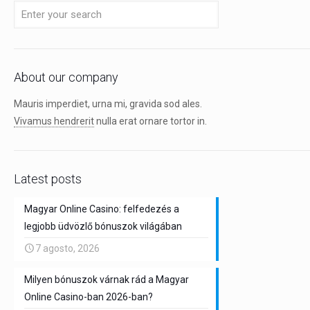
About our company
Mauris imperdiet, urna mi, gravida sod ales.
Vivamus hendrerit
nulla erat ornare tortor in.
Latest posts
Magyar Online Casino: felfedezés a
legjobb üdvözlő bónuszok világában
7 agosto, 2026
Milyen bónuszok várnak rád a Magyar
Online Casino-ban 2026-ban?