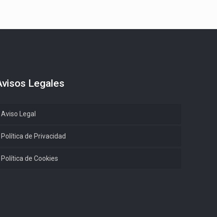
Avisos Legales
Aviso Legal
Política de Privacidad
Política de Cookies