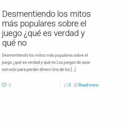
Desmentiendo los mitos
más populares sobre el
juego ¿qué es verdad y
qué no
Desmentiendo los mitos más populares sobre el
juego ¿qué es verdad y qué no Los juegos de azar
son solo para perder dinero Uno de los
[…]
0
0
Read more