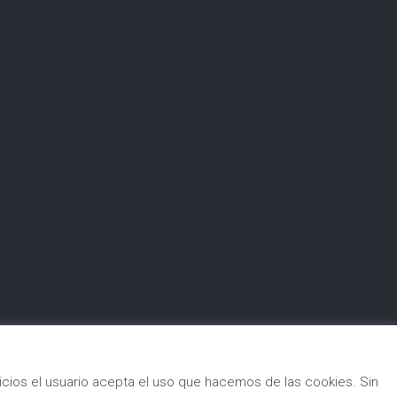
rvicios el usuario acepta el uso que hacemos de las cookies. Sin