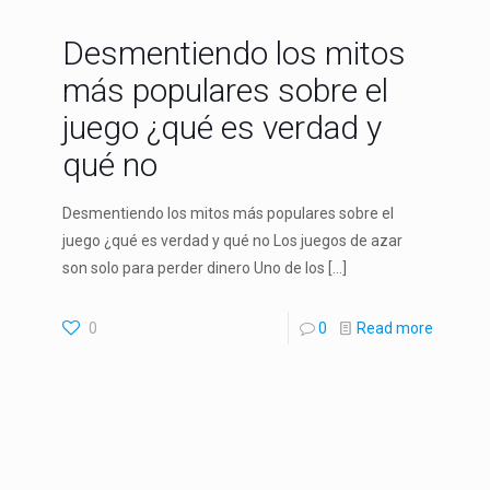
Desmentiendo los mitos
más populares sobre el
juego ¿qué es verdad y
qué no
Desmentiendo los mitos más populares sobre el
juego ¿qué es verdad y qué no Los juegos de azar
son solo para perder dinero Uno de los
[…]
0
0
Read more