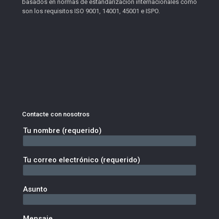
basados en normas de estandarización internacionales como
son los requisitos ISO 9001, 14001, 45001 e ISPO.
Contacte con nosotros
Tu nombre (requerido)
Tu correo electrónico (requerido)
Asunto
Mensaje