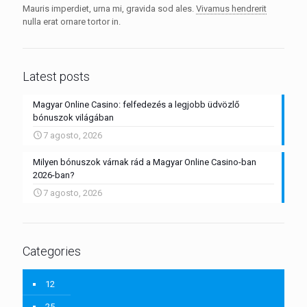
Mauris imperdiet, urna mi, gravida sod ales.
Vivamus hendrerit
nulla erat ornare tortor in.
Latest posts
Magyar Online Casino: felfedezés a legjobb üdvözlő
bónuszok világában
7 agosto, 2026
Milyen bónuszok várnak rád a Magyar Online Casino-ban
2026-ban?
7 agosto, 2026
Categories
12
25