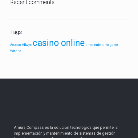
Recent comments
Tags
casino online
Access
Allwyn
entretenimiento
game
Winnita
Amura Compass es la solución tecnológica que permite la
implementación y mantenimiento de sistemas de gestión