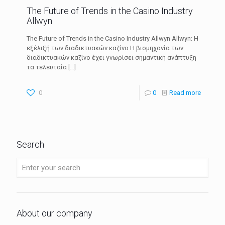
The Future of Trends in the Casino Industry
Allwyn
The Future of Trends in the Casino Industry Allwyn Allwyn: Η
εξέλιξή των διαδικτυακών καζίνο Η βιομηχανία των
διαδικτυακών καζίνο έχει γνωρίσει σημαντική ανάπτυξη
τα τελευταία
[…]
0
0
Read more
Search
About our company