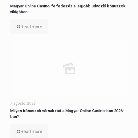
Magyar Online Casino: felfedezés a legjobb üdvözlő bónuszok
világában
Read more
7 agosto, 2026
Milyen bónuszok várnak rád a Magyar Online Casino-ban 2026-
ban?
Read more