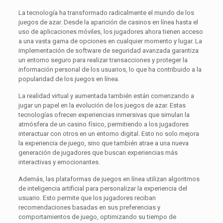
La tecnología ha transformado radicalmente el mundo de los
juegos de azar. Desde la aparición de casinos en línea hasta el
uso de aplicaciones móviles, los jugadores ahora tienen acceso
a una vasta gama de opciones en cualquier momento y lugar. La
implementación de software de seguridad avanzada garantiza
un entorno seguro para realizar transacciones y proteger la
información personal de los usuarios, lo que ha contribuido a la
popularidad de los juegos en línea.
La realidad virtual y aumentada también están comenzando a
jugar un papel en la evolución de los juegos de azar. Estas
tecnologías ofrecen experiencias inmersivas que simulan la
atmósfera de un casino físico, permitiendo a los jugadores
interactuar con otros en un entorno digital. Esto no solo mejora
la experiencia de juego, sino que también atrae a una nueva
generación de jugadores que buscan experiencias más
interactivas y emocionantes.
Además, las plataformas de juegos en línea utilizan algoritmos
de inteligencia artificial para personalizar la experiencia del
usuario. Esto permite que los jugadores reciban
recomendaciones basadas en sus preferencias y
comportamientos de juego, optimizando su tiempo de