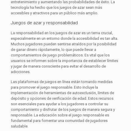
entretenimiento y aumentando las probabilidades de éxito. La
tecnología ha hecho que los juegos de azar sean más
accesibles y atractivos para un público más amplio.
Juegos de azar y responsabilidad
La responsabilidad en los juegos de azar es un tema crucial,
especialmente en un entorno donde la accesibilidad es tan alta.
Muchos jugadores pueden sentirse atraídos por la posibilidad
de ganar dinero rápidamente, lo que puede llevar a
comportamientos de juego problemáticos. Es vital que los
usuarios se informen sobre la importancia de establecer límites
y jugar de manera consciente para evitar el desarrollo de
adicciones.
Las plataformas de juegos en línea están tomando medidas
para promover el juego responsable. Esto incluye la
implementación de herramientas de autoexclusión, límites de
depósito y opciones de verificación de edad. Estos recursos
son esenciales para ayudar a los jugadores a controlar su
comportamiento y disfrutar de los juegos de manera segura y
responsable. La educación sobre el juego responsable es
fundamental para fomentar una comunidad de jugadores
saludable.