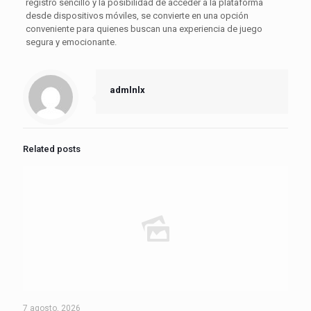
registro sencillo y la posibilidad de acceder a la plataforma
desde dispositivos móviles, se convierte en una opción
conveniente para quienes buscan una experiencia de juego
segura y emocionante.
admlnlx
Related posts
7 agosto, 2026