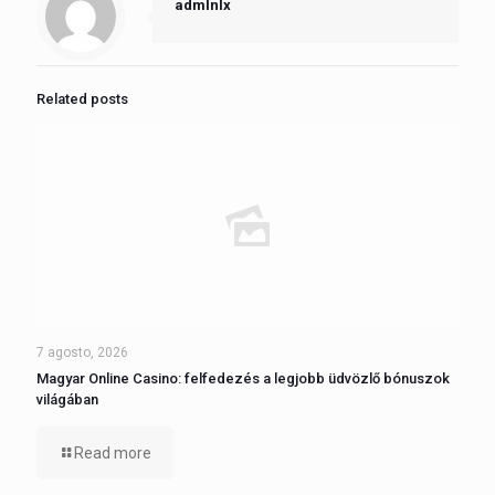
admlnlx
Related posts
7 agosto, 2026
Magyar Online Casino: felfedezés a legjobb üdvözlő bónuszok
világában
Read more