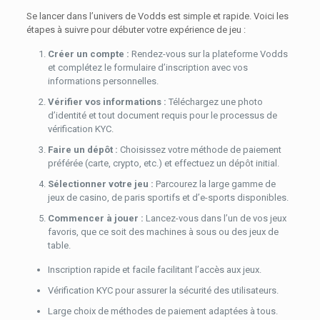
Se lancer dans l’univers de Vodds est simple et rapide. Voici les
étapes à suivre pour débuter votre expérience de jeu :
Créer un compte :
Rendez-vous sur la plateforme Vodds
et complétez le formulaire d’inscription avec vos
informations personnelles.
Vérifier vos informations :
Téléchargez une photo
d’identité et tout document requis pour le processus de
vérification KYC.
Faire un dépôt :
Choisissez votre méthode de paiement
préférée (carte, crypto, etc.) et effectuez un dépôt initial.
Sélectionner votre jeu :
Parcourez la large gamme de
jeux de casino, de paris sportifs et d’e-sports disponibles.
Commencer à jouer :
Lancez-vous dans l’un de vos jeux
favoris, que ce soit des machines à sous ou des jeux de
table.
Inscription rapide et facile facilitant l’accès aux jeux.
Vérification KYC pour assurer la sécurité des utilisateurs.
Large choix de méthodes de paiement adaptées à tous.