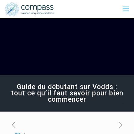
Guide du débutant sur Vodds :
tout ce qu’il faut savoir pour bien
commencer