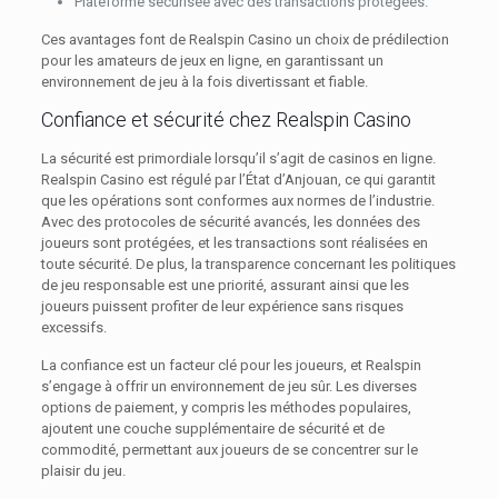
Plateforme sécurisée avec des transactions protégées.
Ces avantages font de Realspin Casino un choix de prédilection
pour les amateurs de jeux en ligne, en garantissant un
environnement de jeu à la fois divertissant et fiable.
Confiance et sécurité chez Realspin Casino
La sécurité est primordiale lorsqu’il s’agit de casinos en ligne.
Realspin Casino est régulé par l’État d’Anjouan, ce qui garantit
que les opérations sont conformes aux normes de l’industrie.
Avec des protocoles de sécurité avancés, les données des
joueurs sont protégées, et les transactions sont réalisées en
toute sécurité. De plus, la transparence concernant les politiques
de jeu responsable est une priorité, assurant ainsi que les
joueurs puissent profiter de leur expérience sans risques
excessifs.
La confiance est un facteur clé pour les joueurs, et Realspin
s’engage à offrir un environnement de jeu sûr. Les diverses
options de paiement, y compris les méthodes populaires,
ajoutent une couche supplémentaire de sécurité et de
commodité, permettant aux joueurs de se concentrer sur le
plaisir du jeu.