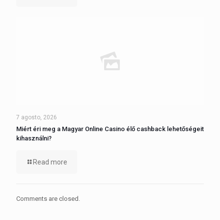
7 agosto, 2026
Miért éri meg a Magyar Online Casino élő cashback lehetőségeit
kihasználni?
Read more
Comments are closed.