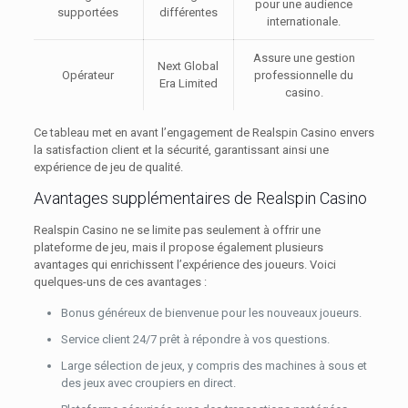
pour une audience
supportées
différentes
internationale.
Assure une gestion
Next Global
Opérateur
professionnelle du
Era Limited
casino.
Ce tableau met en avant l’engagement de Realspin Casino envers
la satisfaction client et la sécurité, garantissant ainsi une
expérience de jeu de qualité.
Avantages supplémentaires de Realspin Casino
Realspin Casino ne se limite pas seulement à offrir une
plateforme de jeu, mais il propose également plusieurs
avantages qui enrichissent l’expérience des joueurs. Voici
quelques-uns de ces avantages :
Bonus généreux de bienvenue pour les nouveaux joueurs.
Service client 24/7 prêt à répondre à vos questions.
Large sélection de jeux, y compris des machines à sous et
des jeux avec croupiers en direct.