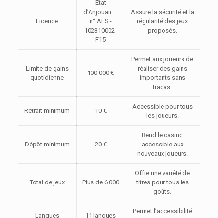
État
d’Anjouan —
Assure la sécurité et la
Licence
n° ALSI-
régularité des jeux
102310002-
proposés.
F15
Permet aux joueurs de
Limite de gains
réaliser des gains
100 000 €
quotidienne
importants sans
tracas.
Accessible pour tous
Retrait minimum
10 €
les joueurs.
Rend le casino
Dépôt minimum
20 €
accessible aux
nouveaux joueurs.
Offre une variété de
Total de jeux
Plus de 6 000
titres pour tous les
goûts.
Permet l’accessibilité
Langues
11 langues