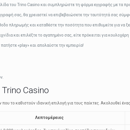
λίδα του Trino Casino και συμπληρώστε τη φόρμα εγγραφής με τα πρ
γγραφή σας, θα χρειαστεί να επιβεβαιώσετε την ταυτότητά σας σύμφω
οδο πληρωμής και καταθέστε την ποσότητα που επιθυμείτε για να ξε
χνίδια και επιλέξτε το αγαπημένο σας, είτε πρόκειται για κουλοχέρη 
 πατήστε «play» και απολαύστε την εμπειρία!
ν.
Trino Casino
που το καθιστούν ιδανική επιλογή για τους παίκτες. Ακολουθεί ένας
Λεπτομέρειες