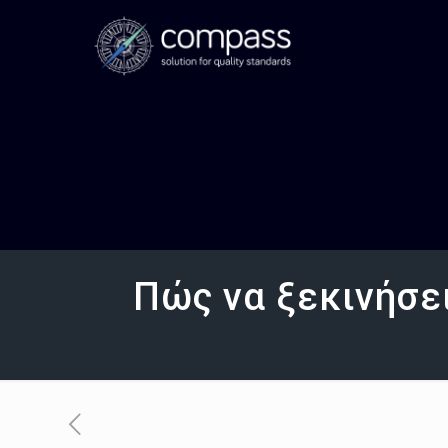
Πώς να ξεκινήσει