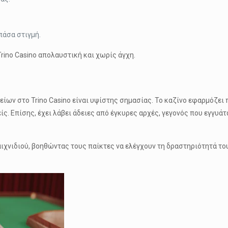
πάσα στιγμή.
rino Casino απολαυστική και χωρίς άγχη.
ίων στο Trino Casino είναι υψίστης σημασίας. Το καζίνο εφαρμόζει
 Επίσης, έχει λάβει άδειες από έγκυρες αρχές, γεγονός που εγγυάται
παιχνιδιού, βοηθώντας τους παίκτες να ελέγχουν τη δραστηριότητά τ