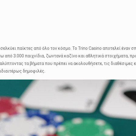
οσελκύει παίκτες από όλο τον κόσμο. Το Trino Casino αποτελεί έναν 
 από 3.000 παιχνίδια, ζωντανά καζίνο και αθλητικά στοιχήματα, πρ
 καλύπτοντας τα βήματα που πρέπει να ακολουθήσετε, τις διαθέσιμες
 ιδιαιτέρως δημοφιλές.