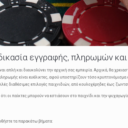
δικασία εγγραφής, πληρωμών και
αι απλή και διευκολύνει την αρχική σας εμπειρία. Αρχικά, θα χρειασ
ές πληρωμής είναι ευέλικτες, αφού υποστηρίζουν τόσο κρυπτονόμισμ
πολλές διαθέσιμες επιλογές παιχνιδιών, από κουλοχέρηδες έως ζωνταν
ι οι παίκτες μπορούν να εστιάσουν στο παιχνίδι και την ψυχαγωγία
λουθήστε τα παρακάτω βήματα: