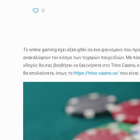
0
Το online gaming έχει εξελιχθεί σε ένα φαινόμενο που πρ
ανακαλύψουν τον κόσμο των τυχερών παιχνιδιών. Με πάνω
οδηγός θα σας βοηθήσει να ξεκινήσετε στο Trino Casino,
θα απολαύσετε, όπως το
https://trino-casino.co/
που είναι