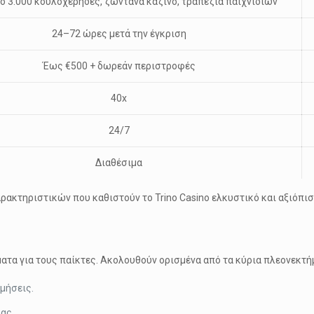
ό 3.000 κουλοχέρηδες, ζωντανά καζίνο, τραπέζια παιχνιδιών
24–72 ώρες μετά την έγκριση
Έως €500 + δωρεάν περιστροφές
40x
24/7
Διαθέσιμα
ρακτηριστικών που καθιστούν το Trino Casino ελκυστικό και αξιόπισ
ματα για τους παίκτες. Ακολουθούν ορισμένα από τα κύρια πλεονεκτή
μήσεις.
ας.