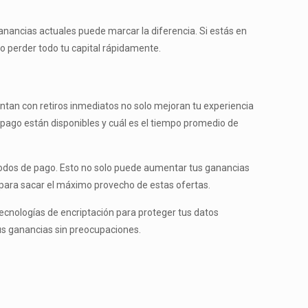
nancias actuales puede marcar la diferencia. Si estás en
o perder todo tu capital rápidamente.
ntan con retiros inmediatos no solo mejoran tu experiencia
pago están disponibles y cuál es el tiempo promedio de
todos de pago. Esto no solo puede aumentar tus ganancias
s para sacar el máximo provecho de estas ofertas.
ecnologías de encriptación para proteger tus datos
tus ganancias sin preocupaciones.