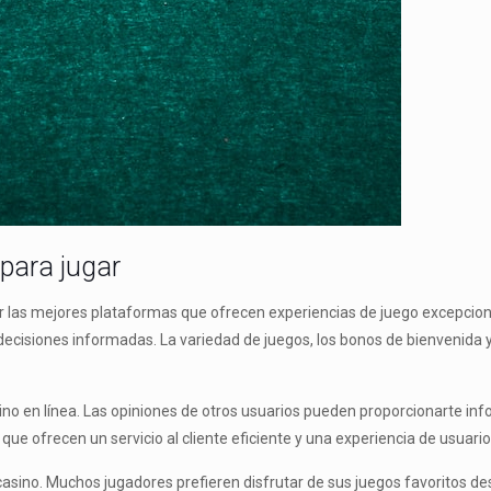
para jugar
ir las mejores plataformas que ofrecen experiencias de juego excepcio
ecisiones informadas. La variedad de juegos, los bonos de bienvenida
no en línea. Las opiniones de otros usuarios pueden proporcionarte infor
ue ofrecen un servicio al cliente eficiente y una experiencia de usuario 
casino. Muchos jugadores prefieren disfrutar de sus juegos favoritos de