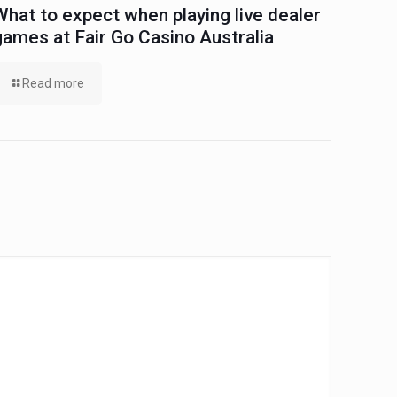
What to expect when playing live dealer
games at Fair Go Casino Australia
Read more