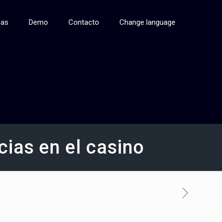
cas
Demo
Contacto
Change language
ias en el casino