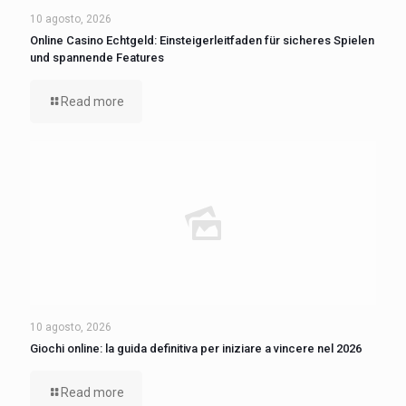
10 agosto, 2026
Online Casino Echtgeld: Einsteigerleitfaden für sicheres Spielen
und spannende Features
Read more
10 agosto, 2026
Giochi online: la guida definitiva per iniziare a vincere nel 2026
Read more