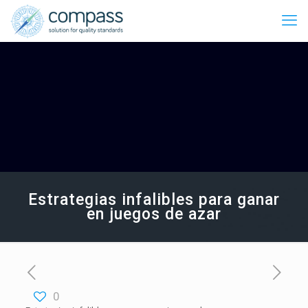
Estrategias infalibles para ganar
en juegos de azar
0