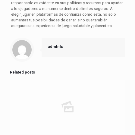
responsable es evidente en sus políticas y recursos para ayudar
a los jugadores a mantenerse dentro de límites seguros. Al
elegir jugar en plataformas de confianza como esta, no solo
aumentas tus posibilidades de ganar, sino que también
aseguras una experiencia de juego saludable y placentera.
admlnlx
Related posts