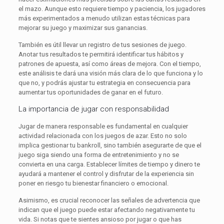
el mazo. Aunque esto requiere tiempo y paciencia, los jugadores
más experimentados a menudo utilizan estas técnicas para
mejorar su juego y maximizar sus ganancias.
También es útil llevar un registro de tus sesiones de juego.
Anotar tus resultados te permitirá identificar tus hábitos y
patrones de apuesta, así como áreas de mejora. Con el tiempo,
este análisis te dará una visión más clara de lo que funciona y lo
que no, y podrás ajustar tu estrategia en consecuencia para
aumentar tus oportunidades de ganar en el futuro.
La importancia de jugar con responsabilidad
Jugar de manera responsable es fundamental en cualquier
actividad relacionada con los juegos de azar. Esto no solo
implica gestionar tu bankroll, sino también asegurarte de que el
juego siga siendo una forma de entretenimiento y no se
convierta en una carga. Establecer límites de tiempo y dinero te
ayudará a mantener el control y disfrutar de la experiencia sin
poner en riesgo tu bienestar financiero o emocional.
Asimismo, es crucial reconocer las señales de advertencia que
indican que el juego puede estar afectando negativamente tu
vida. Si notas que te sientes ansioso por jugar o que has