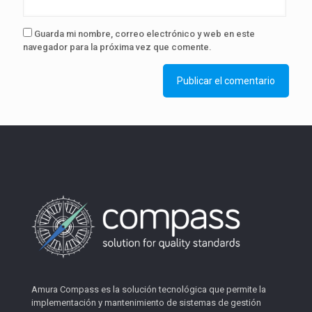
Guarda mi nombre, correo electrónico y web en este
navegador para la próxima vez que comente.
Amura Compass es la solución tecnológica que permite la
implementación y mantenimiento de sistemas de gestión