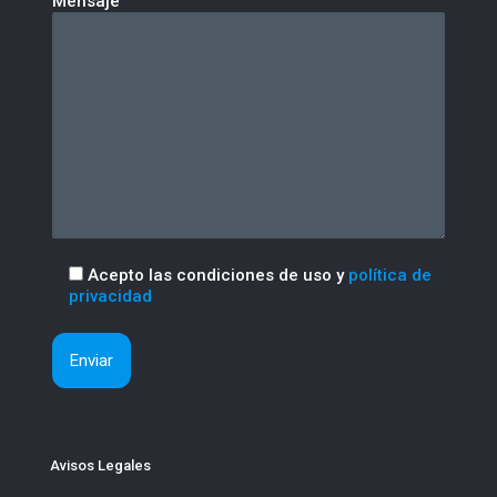
Mensaje
Acepto las condiciones de uso y
política de
privacidad
Avisos Legales