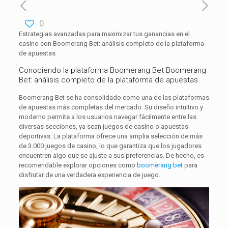
0
Estrategias avanzadas para maximizar tus ganancias en el
casino con Boomerang Bet: análisis completo de la plataforma
de apuestas
Conociendo la plataforma Boomerang Bet Boomerang
Bet: análisis completo de la plataforma de apuestas
Boomerang Bet se ha consolidado como una de las plataformas
de apuestas más completas del mercado. Su diseño intuitivo y
moderno permite a los usuarios navegar fácilmente entre las
diversas secciones, ya sean juegos de casino o apuestas
deportivas. La plataforma ofrece una amplia selección de más
de 3.000 juegos de casino, lo que garantiza que los jugadores
encuentren algo que se ajuste a sus preferencias. De hecho, es
recomendable explorar opciones como
boomerang bet
para
disfrutar de una verdadera experiencia de juego.