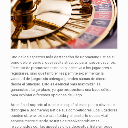
Uno de los aspectos más destacados de Boomerang Bet es su
bono de bienvenida, que resulta atractivo para nuevos usuarios.
Este tipo de promociones no solo incentiva a los jugadores a
registrarse, sino que también les permite experimentar la
variedad de juegos sin arriesgar grandes sumas de dinero
desde el principio. Esto es esencial para maximizar las
ganancias a largo plazo, ya que proporciona una base sólida
para explorar diferentes opciones de juego.
Además, el soporte al cliente en español es un punto clave que
distingue a Boomerang Bet de sus competidores. Los jugadores
pueden obtener asistencia rápida y eficiente, lo que es vital,
especialmente cuando se trata de resolver problemas
relacionados con las apuestas o los depósitos. Este enfoque