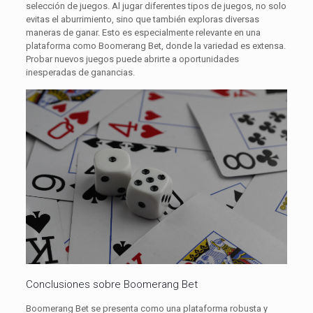
selección de juegos. Al jugar diferentes tipos de juegos, no solo
evitas el aburrimiento, sino que también exploras diversas
maneras de ganar. Esto es especialmente relevante en una
plataforma como Boomerang Bet, donde la variedad es extensa.
Probar nuevos juegos puede abrirte a oportunidades
inesperadas de ganancias.
Conclusiones sobre Boomerang Bet
Boomerang Bet se presenta como una plataforma robusta y