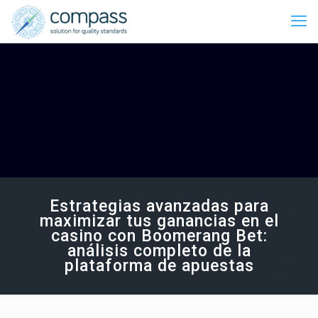
Estrategias avanzadas para
maximizar tus ganancias en el
casino con Boomerang Bet:
análisis completo de la
plataforma de apuestas