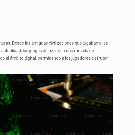
turas. Desde las antiguas civilizaciones que jugaban a los
 actualidad, los juegos de azar son una mezcla de
o al ámbito digital, permitiendo a los jugadores disfrutar