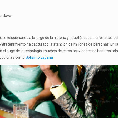
s clave
 evolucionando a lo largo de la historia y adaptándose a diferentes cul
ntretenimiento ha capturado la atención de millones de personas. En la
on el auge de la tecnología, muchas de estas actividades se han trasladad
o opciones como
Golisimo España
.