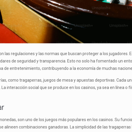
eron las regulaciones y las normas que buscan proteger a los jugadores. 
dares de seguridad y transparencia. Esto no solo ha fomentado un ent
ima de entretenimiento, contribuyendo a la economía de muchas nacione
gorías, como tragaperras, juegos de mesa y apuestas deportivas. Cada un
. La interacción social que se produce en los casinos, ya sea en línea o 
ar
nedas, son uno de los juegos más populares en los casinos. Su funcio
 se alineen combinaciones ganadoras. La simplicidad de las tragaperras