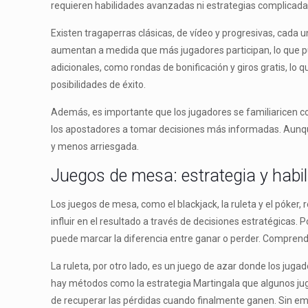
requieren habilidades avanzadas ni estrategias complicadas
Existen tragaperras clásicas, de vídeo y progresivas, cada 
aumentan a medida que más jugadores participan, lo que pue
adicionales, como rondas de bonificación y giros gratis, lo
posibilidades de éxito.
Además, es importante que los jugadores se familiaricen 
los apostadores a tomar decisiones más informadas. Aunque
y menos arriesgada.
Juegos de mesa: estrategia y habi
Los juegos de mesa, como el blackjack, la ruleta y el póker
influir en el resultado a través de decisiones estratégicas. 
puede marcar la diferencia entre ganar o perder. Comprender
La ruleta, por otro lado, es un juego de azar donde los ju
hay métodos como la estrategia Martingala que algunos juga
de recuperar las pérdidas cuando finalmente ganen. Sin em