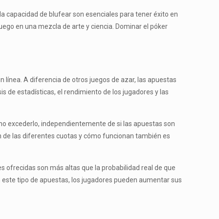
la capacidad de blufear son esenciales para tener éxito en
uego en una mezcla de arte y ciencia. Dominar el póker
línea. A diferencia de otros juegos de azar, las apuestas
s de estadísticas, el rendimiento de los jugadores y las
e no excederlo, independientemente de si las apuestas son
ón de las diferentes cuotas y cómo funcionan también es
es ofrecidas son más altas que la probabilidad real de que
n este tipo de apuestas, los jugadores pueden aumentar sus