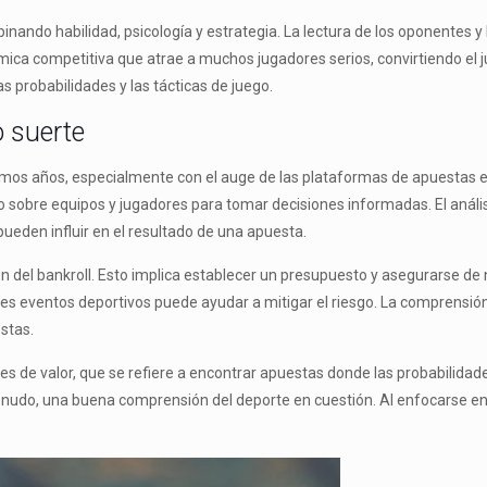
ando habilidad, psicología y estrategia. La lectura de los oponentes y 
ica competitiva que atrae a muchos jugadores serios, convirtiendo el j
s probabilidades y las tácticas de juego.
 suerte
mos años, especialmente con el auge de las plataformas de apuestas en 
o sobre equipos y jugadores para tomar decisiones informadas. El análisi
pueden influir en el resultado de una apuesta.
ión del bankroll. Esto implica establecer un presupuesto y asegurarse d
ntes eventos deportivos puede ayudar a mitigar el riesgo. La comprensi
stas.
es de valor, que se refiere a encontrar apuestas donde las probabilidad
 menudo, una buena comprensión del deporte en cuestión. Al enfocarse e