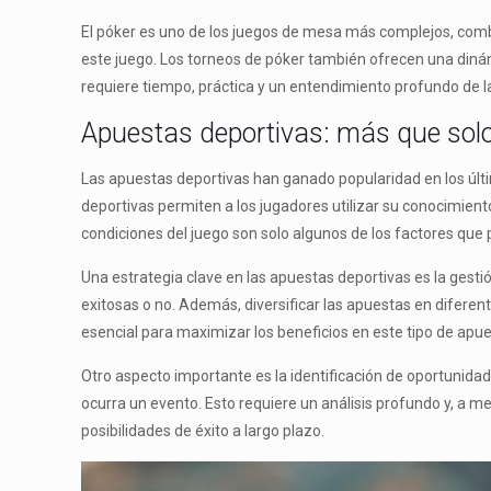
El póker es uno de los juegos de mesa más complejos, combin
este juego. Los torneos de póker también ofrecen una dinám
requiere tiempo, práctica y un entendimiento profundo de la
Apuestas deportivas: más que solo
Las apuestas deportivas han ganado popularidad en los últi
deportivas permiten a los jugadores utilizar su conocimient
condiciones del juego son solo algunos de los factores que 
Una estrategia clave en las apuestas deportivas es la gest
exitosas o no. Además, diversificar las apuestas en difere
esencial para maximizar los beneficios en este tipo de apue
Otro aspecto importante es la identificación de oportunidad
ocurra un evento. Esto requiere un análisis profundo y, a
posibilidades de éxito a largo plazo.