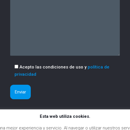
Acepto las condiciones de uso y
política de
privacidad
Esta web utiliza cookies.
na mejor experiencia y servicio. Al navegar o utilizar nuestros se