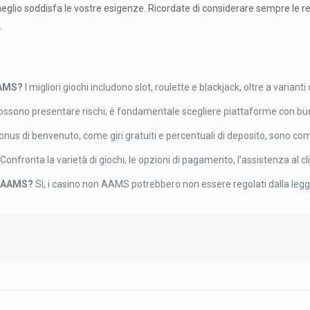
 meglio soddisfa le vostre esigenze. Ricordate di considerare sempre le re
.
 AAMS?
I migliori giochi includono slot, roulette e blackjack, oltre a varianti 
ssono presentare rischi; è fondamentale scegliere piattaforme con buo
bonus di benvenuto, come giri gratuiti e percentuali di deposito, sono 
Confronta la varietà di giochi, le opzioni di pagamento, l’assistenza al cl
on AAMS?
Sì, i casino non AAMS potrebbero non essere regolati dalla legg