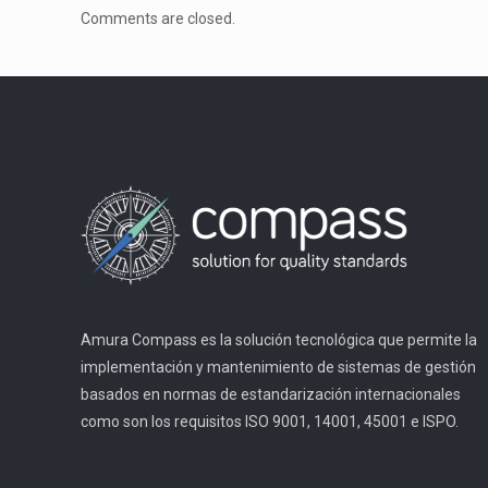
Comments are closed.
Amura Compass es la solución tecnológica que permite la
implementación y mantenimiento de sistemas de gestión
basados en normas de estandarización internacionales
como son los requisitos ISO 9001, 14001, 45001 e ISPO.