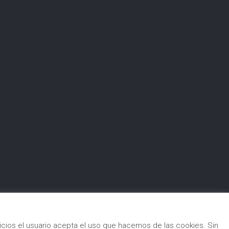
rvicios el usuario acepta el uso que hacemos de las cookies. Sin