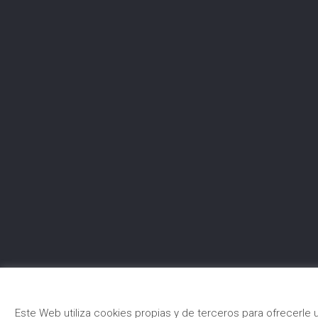
Este Web utiliza cookies propias y de terceros para ofrecerle u