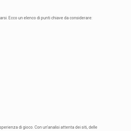
si. Ecco un elenco di punti chiave da considerare:
rienza di gioco. Con un’analisi attenta dei siti, delle