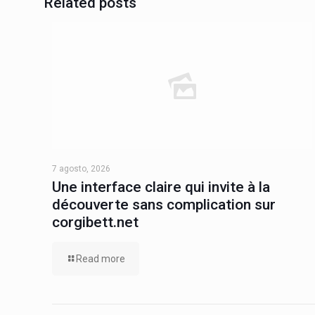
Related posts
7 agosto, 2026
Une interface claire qui invite à la
découverte sans complication sur
corgibett.net
Read more