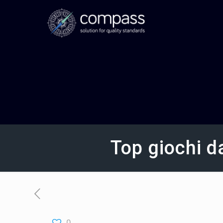
Top giochi d
0