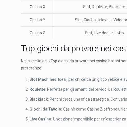
Casino X
Slot, Roulette, Blackjack
Casino Y
Slot, Giochi da tavolo, Videop
Casino Z
Slot, Live dealer, Lotto
Top giochi da provare nei casi
Nella scelta dei «Top giochi da provare nei casino italiani no
preferenze:
Slot Machines
: Ideali per chi cerca un gioco veloce e
Roulette
: Perfetta per gli amanti del brivido. La Roule
Blackjack
: Per chi cerca una sfida strategica. Con vari
Giochi da Tavolo
: Casinò come Casino Z offrono un’amp
Live Casino
: Un’opzione imperdibile per un’esperienza 