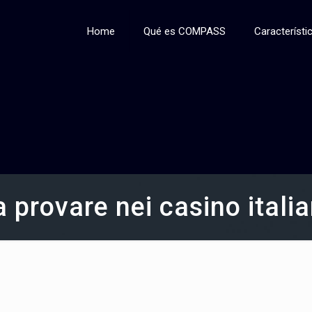
Home
Qué es COMPASS
Característi
a provare nei casino ital