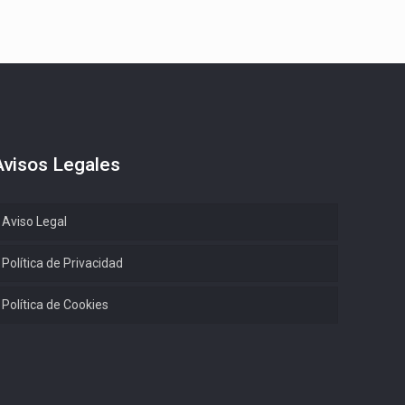
Avisos Legales
Aviso Legal
Política de Privacidad
Política de Cookies