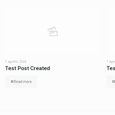
7 agosto, 2026
7 ago
Test Post Created
Tes
Read more