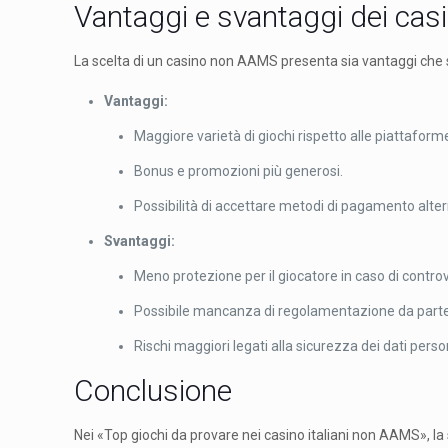
Vantaggi e svantaggi dei ca
La scelta di un casino non AAMS presenta sia vantaggi che 
Vantaggi:
Maggiore varietà di giochi rispetto alle piattafo
Bonus e promozioni più generosi.
Possibilità di accettare metodi di pagamento alter
Svantaggi:
Meno protezione per il giocatore in caso di controv
Possibile mancanza di regolamentazione da parte d
Rischi maggiori legati alla sicurezza dei dati person
Conclusione
Nei «Top giochi da provare nei casino italiani non AAMS», la 