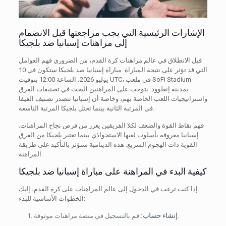
الإشارات الرئيسية التي يجب مراجعتها قبل الانضمام
إلى مراهنات إسبانيا ضد بلجيكا
قبل الانطلاق في عالم مراهنات كرة القدم، من الضروري فهم العوامل
التي قد تؤثر على نتيجة المباراة. مباراة إسبانيا ضد بلجيكا ستكون في 10
يوليو 2026، الساعة 12:00 بتوقيت UTC، في ملعب SoFi Stadium
بمدينة إنغلوود. يتوجب على المراهنين البحث في تصنيفات الفرق
واستراتيجيات اللعب الخاصة بهم، وخاصة أن إسبانيا تتصدر تصنيف الفيفا
في المرتبة الثانية بينما تحتل بلجيكا المرتبة التاسعة.
فهم نقاط القوة والضعف لكلا الفريقين يعزز من فرص نجاح المراهنات.
إسبانيا معروفة بأسلوب لعبها الاستحواذي بينما تعتبر بلجيكا من الفرق
القوية ذات الهجوم السريع. هذه الدينامية ستؤثر بالتأكيد على طريقة
المراهنة.
كيفية البدء في المراهنة على مباراة إسبانيا ضد بلجيكا
إذا كنت ترغب في الدخول إلى عالم المراهنات على كرة القدم، إليك
الخطوات الأساسية للبدء:
قم بالتسجيل في منصة مراهنات موثوقة.
إنشاء حساب: