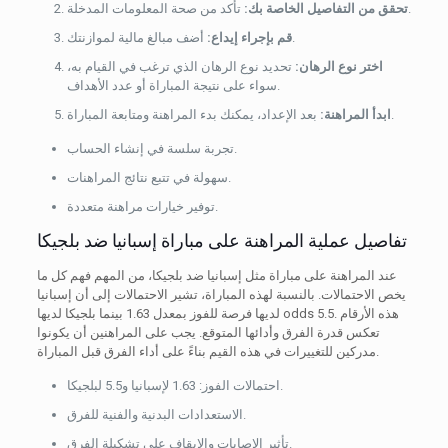
تأكد من صحة المعلومات المدخلة.
تحقق من التفاصيل الخاصة بك:
أضف مبالغ مالية لموازنتك.
قم بإجراء إيداع:
اختر نوع الرهان:
تحديد نوع الرهان الذي ترغب في القيام به،
سواء على نتيجة المباراة أو عدد الأهداف.
بعد الإعداد، يمكنك بدء المراهنة ومتابعة المباراة.
ابدأ المراهنة:
تجربة سلسة في إنشاء الحساب.
سهولة في تتبع نتائج المراهنات.
توفير خيارات مراهنة متعددة.
تفاصيل عملية المراهنة على مباراة إسبانيا ضد بلجيكا
عند المراهنة على مباراة مثل إسبانيا ضد بلجيكا، من المهم فهم كل ما
يخص الاحتمالات. بالنسبة لهذه المباراة، تشير الاحتمالات إلى أن إسبانيا
لديها فرصة للفوز بمعدل 1.63 بينما بلجيكا لديها odds 5.5. هذه الأرقام
تعكس قدرة الفرق وأدائها المتوقع. يجب على المراهنين أن يكونوا
مدركين للتغييرات في هذه القيم بناءً على أداء الفرق قبل المباراة.
احتمالات الفوز: 1.63 لإسبانيا و5.5 لبلجيكا.
الاستعدادات البدنية والفنية للفرق.
تأثير الإصابات والإيقاف على تشكيلة الفرق.