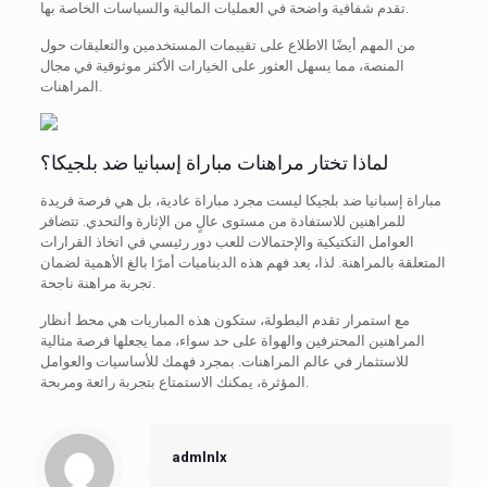
تقدم شفافية واضحة في العمليات المالية والسياسات الخاصة بها.
من المهم أيضًا الاطلاع على تقييمات المستخدمين والتعليقات حول
المنصة، مما يسهل العثور على الخيارات الأكثر موثوقية في مجال
المراهنات.
لماذا تختار مراهنات مباراة إسبانيا ضد بلجيكا؟
مباراة إسبانيا ضد بلجيكا ليست مجرد مباراة عادية، بل هي فرصة فريدة
للمراهنين للاستفادة من مستوى عالٍ من الإثارة والتحدي. تتضافر
العوامل التكتيكية والإحتمالات للعب دور رئيسي في اتخاذ القرارات
المتعلقة بالمراهنة. لذا، يعد فهم هذه الديناميات أمرًا بالغ الأهمية لضمان
تجربة مراهنة ناجحة.
مع استمرار تقدم البطولة، ستكون هذه المباريات هي محط أنظار
المراهنين المحترفين والهواة على حد سواء، مما يجعلها فرصة مثالية
للاستثمار في عالم المراهنات. بمجرد فهمك للأساسيات والعوامل
المؤثرة، يمكنك الاستمتاع بتجربة رائعة ومربحة.
admlnlx