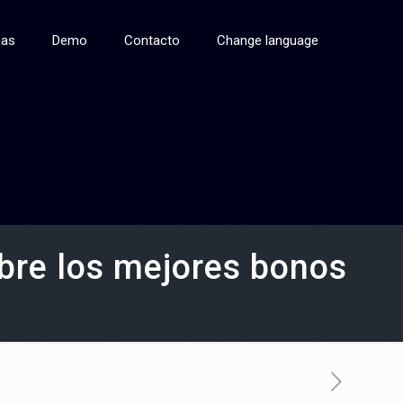
cas
Demo
Contacto
Change language
bre los mejores bonos