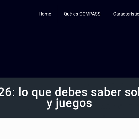
Home
Qué es COMPASS
Característi
26: lo que debes saber so
y juegos