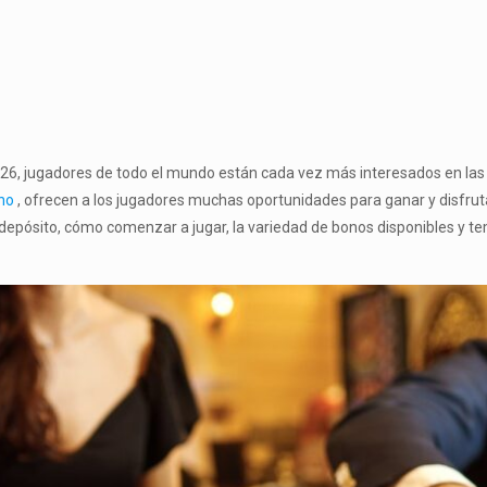
2026, jugadores de todo el mundo están cada vez más interesados en la
no
, ofrecen a los jugadores muchas oportunidades para ganar y disfruta
depósito, cómo comenzar a jugar, la variedad de bonos disponibles y t