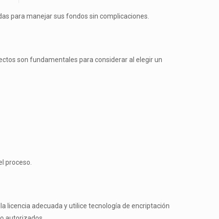
adas para manejar sus fondos sin complicaciones.
pectos son fundamentales para considerar al elegir un
el proceso.
la licencia adecuada y utilice tecnología de encriptación
no autorizados.