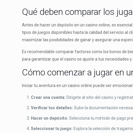
Qué deben comparar los juga
Antes de hacer un depósito en un casino online, es esencial
tipos de juegos disponibles hasta la calidad del servicio al
maximizar las posibilidades de ganar y asegurar una experien
Es recomendable comparar factores como los bonos de bienve
para garantizar que el casino se ajuste a tus necesidades y
Cómo comenzar a jugar en un
Iniciar tu aventura en un casino online puede ser emociona
Crear una cuenta:
Dirígete al sitio del casino y regíst
Verificar tus detalles:
Sube la documentación necesaria
Hacer un depósito:
Selecciona tu método de pago pref
Seleccionar tu juego:
Explora la selección de tragamo