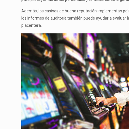
Además, los casinos de buena reputación implementan políti
los informes de auditoría también puede ayudar a evaluar la
placentera.