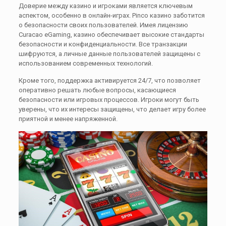
Доверие между казино и игроками является ключевым
аспектом, особенно в онлайн-играх. Pinco казино заботится
о безопасности своих пользователей. Имея лицензию
Curacao eGaming, казино обеспечивает высокие стандарты
безопасности и конфиденциальности. Все транзакции
шифруются, а личные данные пользователей защищены с
использованием современных технологий.
Кроме того, поддержка активируется 24/7, что позволяет
оперативно решать любые вопросы, касающиеся
безопасности или игровых процессов. Игроки могут быть
уверены, что их интересы защищены, что делает игру более
приятной и менее напряженной.