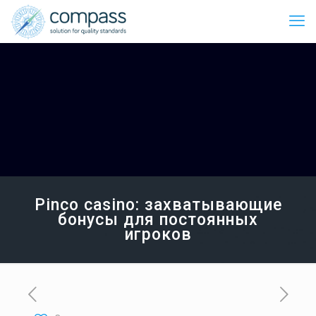
Pinco casino: захватывающие
бонусы для постоянных
игроков