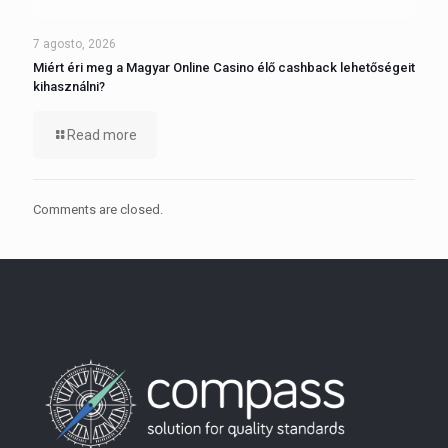
7 agosto, 2026
Miért éri meg a Magyar Online Casino élő cashback lehetőségeit
kihasználni?
Read more
Comments are closed.