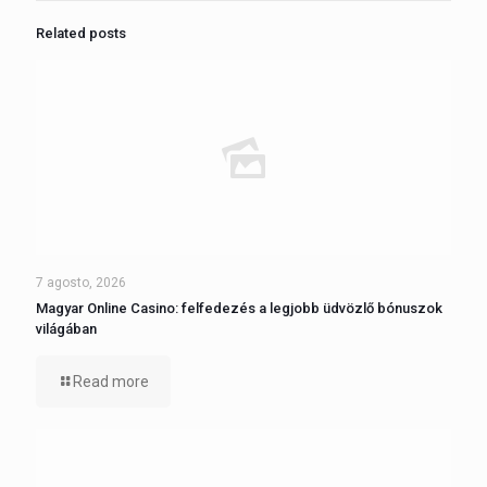
Related posts
7 agosto, 2026
Magyar Online Casino: felfedezés a legjobb üdvözlő bónuszok
világában
Read more