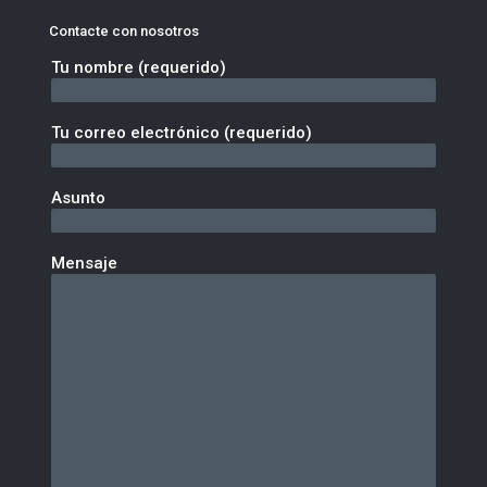
Contacte con nosotros
Tu nombre (requerido)
Tu correo electrónico (requerido)
Asunto
Mensaje