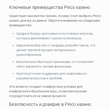
Ключевые преимущества Pinco казино
Существует множество причин, почему стоит выбрать Pinco
казино для игр на деньги. Обратите внимание на следующие
преимущества:
Щедрые бонусы для новых и постоянных игроков,
которые увеличивают шансы на выигрыш.
Широкий выбор игр от ведущих разработчиков, что
делает игровой процесс интересным и
разнообразным.
Безопасные и быстрые транзакции, что позволяет
легко управлять своими финансами.
Круглосуточная поддержка для оперативного
решения вопросов и проблем.
Эти аспекты создают комфортные условия для
комфортной и безопасной игры, позволяя игрокам
сосредоточиться на самом процессе.
Безопасность и доверие в Pinco казино