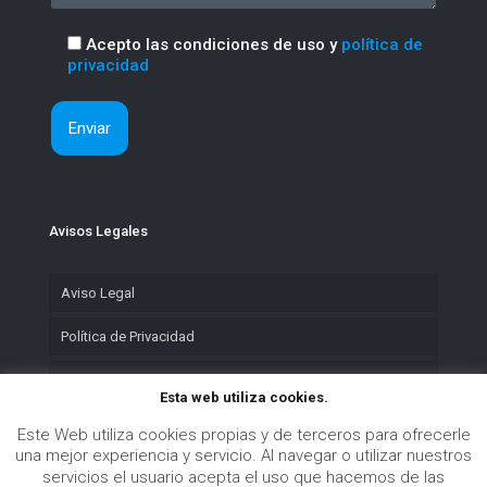
Acepto las condiciones de uso y
política de
privacidad
Avisos Legales
Aviso Legal
Política de Privacidad
Política de Cookies
Esta web utiliza cookies.
Este Web utiliza cookies propias y de terceros para ofrecerle
una mejor experiencia y servicio. Al navegar o utilizar nuestros
servicios el usuario acepta el uso que hacemos de las