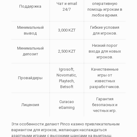
Чат и email
оперативную
Поддержка
24/7
помощь игрокам в
любое время.
Минимальный
Гибкие условия
3,000 KZT
вывод
для игроков.
Низкий порог
Минимальный
2,500 KZT
входа для новых
депозит
игроков.
Igrosoft,
Качественные
Novomatic,
игры от
Провайдеры
Playtech,
известных
Betsoft
разработчиков.
Гарантия
Curacao
Лицензия
безопасных и
eGaming
честных игр.
Эти особенности делают Pinco казино привлекательным
вариантом для игроков, желающих наслаждаться
азартными играми с высокими шансами на выигрыш.