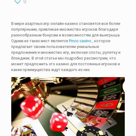
0
В мире азартных игр онлайн-казино становятся все более
популярными, привлекая множество игроков благодаря
разнообразным бонусам и возможностям для выигрыша.
Одним из таких мест является
Pinco casino
, которое
предлагает своим пользователям уникальные
предложения и множество игр, включая слоты, рулетку и
блэкджек. В этой статье мы подробно рассмотрим, что
может предложить это казино для постоянных игроков и
какие преимущества ждут каждого из них.