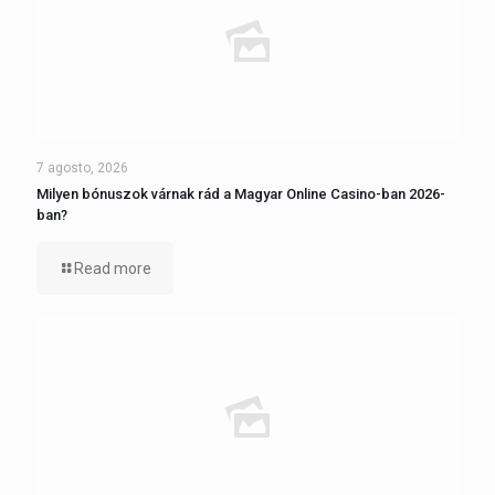
7 agosto, 2026
Milyen bónuszok várnak rád a Magyar Online Casino-ban 2026-
ban?
Read more