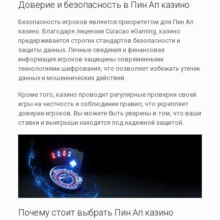
Доверие и безопасность в Пин Ап казино
Безопасность игроков является приоритетом для Пин Ап
казино. Благодаря лицензии Curacao eGaming, казино
придерживается строгих стандартов безопасности и
защиты данных. Личные сведения и финансовая
информация игроков защищены современными
технологиями шифрования, что позволяет избежать утечек
данных и мошеннических действий.
Кроме того, казино проводит регулярные проверки своей
игры на честность и соблюдение правил, что укрепляет
доверие игроков. Вы можете быть уверены в том, что ваши
ставки и выигрыши находятся под надежной защитой.
Почему стоит выбрать Пин Ап казино