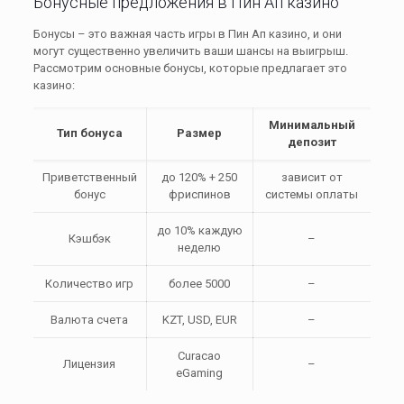
Бонусные предложения в Пин Ап казино
Бонусы – это важная часть игры в Пин Ап казино, и они
могут существенно увеличить ваши шансы на выигрыш.
Рассмотрим основные бонусы, которые предлагает это
казино:
Минимальный
Тип бонуса
Размер
депозит
Приветственный
до 120% + 250
зависит от
бонус
фриспинов
системы оплаты
до 10% каждую
Кэшбэк
–
неделю
Количество игр
более 5000
–
Валюта счета
KZT, USD, EUR
–
Curacao
Лицензия
–
eGaming