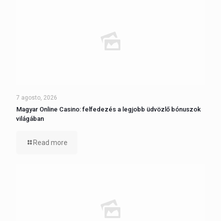
7 agosto, 2026
Magyar Online Casino: felfedezés a legjobb üdvözlő bónuszok
világában
Read more