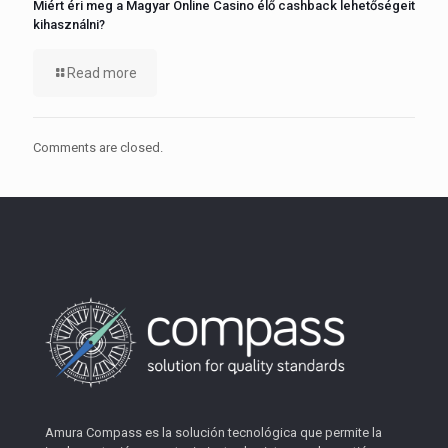
Miért éri meg a Magyar Online Casino élő cashback lehetőségeit
kihasználni?
Read more
Comments are closed.
Amura Compass es la solución tecnológica que permite la