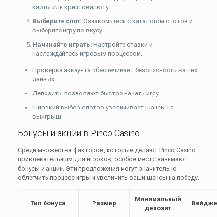
карты или криптовалюту.
Выберите слот:
Ознакомьтесь с каталогом слотов и
выберите игру по вкусу.
Начинайте играть:
Настройте ставки и
наслаждайтесь игровым процессом.
Проверка аккаунта обеспечивает безопасность ваших
данных.
Депозиты позволяют быстро начать игру.
Широкий выбор слотов увеличивает шансы на
выигрыш.
Бонусы и акции в Pinco Casino
Среди множества факторов, которые делают Pinco Casino
привлекательным для игроков, особое место занимают
бонусы и акции. Эти предложения могут значительно
облегчить процесс игры и увеличить ваши шансы на победу.
Минимальный
Тип бонуса
Размер
Вейдже
депозит