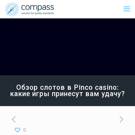
Обзор слотов в Pinco casino:
какие игры принесут вам удачу?
0