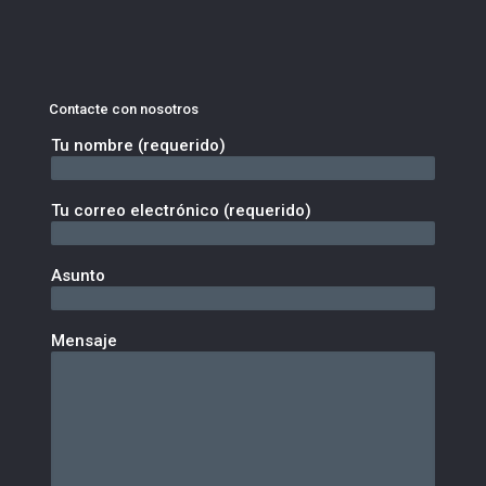
Contacte con nosotros
Tu nombre (requerido)
Tu correo electrónico (requerido)
Asunto
Mensaje