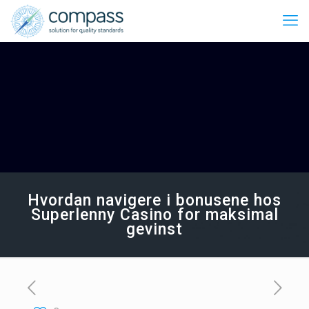
Hvordan navigere i bonusene hos
Superlenny Casino for maksimal
gevinst