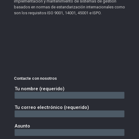
implementación y mantenimiento de sistemas de gestión
basados en normas de estandarización internacionales como
son los requisitos ISO 9001, 14001, 45001 e ISPO.
Contacte con nosotros
Tu nombre (requerido)
Tu correo electrónico (requerido)
Asunto