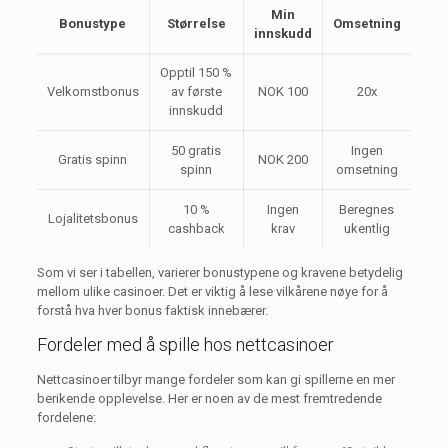
Min
Bonustype
Størrelse
Omsetning
innskudd
Opptil 150 %
Velkomstbonus
av første
NOK 100
20x
innskudd
50 gratis
Ingen
Gratis spinn
NOK 200
spinn
omsetning
10 %
Ingen
Beregnes
Lojalitetsbonus
cashback
krav
ukentlig
Som vi ser i tabellen, varierer bonustypene og kravene betydelig
mellom ulike casinoer. Det er viktig å lese vilkårene nøye for å
forstå hva hver bonus faktisk innebærer.
Fordeler med å spille hos nettcasinoer
Nettcasinoer tilbyr mange fordeler som kan gi spillerne en mer
berikende opplevelse. Her er noen av de mest fremtredende
fordelene: