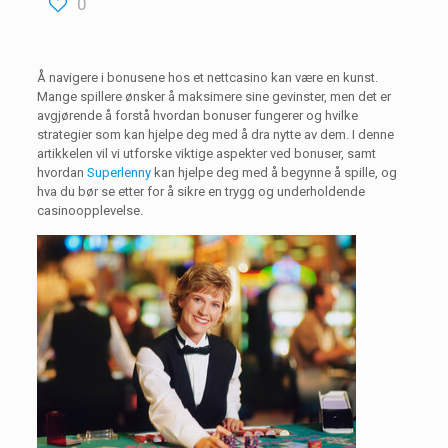
0
Å navigere i bonusene hos et nettcasino kan være en kunst.
Mange spillere ønsker å maksimere sine gevinster, men det er
avgjørende å forstå hvordan bonuser fungerer og hvilke
strategier som kan hjelpe deg med å dra nytte av dem. I denne
artikkelen vil vi utforske viktige aspekter ved bonuser, samt
hvordan
Superlenny
kan hjelpe deg med å begynne å spille, og
hva du bør se etter for å sikre en trygg og underholdende
casinoopplevelse.