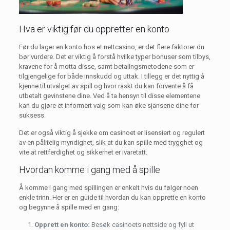
Hva er viktig før du oppretter en konto
Før du lager en konto hos et nettcasino, er det flere faktorer du
bør vurdere. Det er viktig å forstå hvilke typer bonuser som tilbys,
kravene for å motta disse, samt betalingsmetodene som er
tilgjengelige for både innskudd og uttak. I tillegg er det nyttig å
kjenne til utvalget av spill og hvor raskt du kan forvente å få
utbetalt gevinstene dine. Ved å ta hensyn til disse elementene
kan du gjøre et informert valg som kan øke sjansene dine for
suksess.
Det er også viktig å sjekke om casinoet er lisensiert og regulert
av en pålitelig myndighet, slik at du kan spille med trygghet og
vite at rettferdighet og sikkerhet er ivaretatt.
Hvordan komme i gang med å spille
Å komme i gang med spillingen er enkelt hvis du følger noen
enkle trinn. Her er en guide til hvordan du kan opprette en konto
og begynne å spille med en gang:
Opprett en konto:
Besøk casinoets nettside og fyll ut