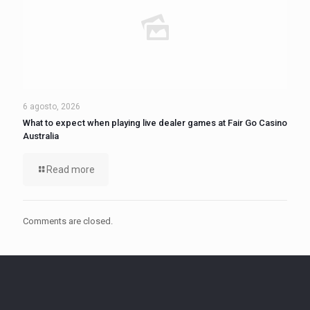
6 agosto, 2026
What to expect when playing live dealer games at Fair Go Casino
Australia
Read more
Comments are closed.