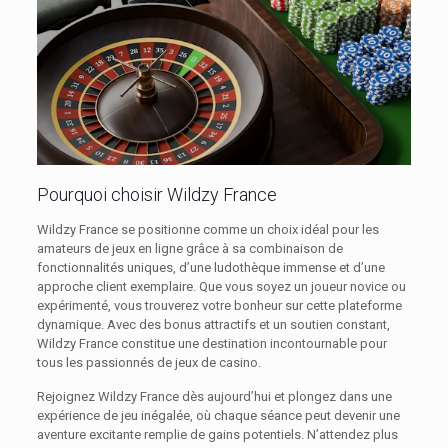
Pourquoi choisir Wildzy France
Wildzy France se positionne comme un choix idéal pour les
amateurs de jeux en ligne grâce à sa combinaison de
fonctionnalités uniques, d’une ludothèque immense et d’une
approche client exemplaire. Que vous soyez un joueur novice ou
expérimenté, vous trouverez votre bonheur sur cette plateforme
dynamique. Avec des bonus attractifs et un soutien constant,
Wildzy France constitue une destination incontournable pour
tous les passionnés de jeux de casino.
Rejoignez Wildzy France dès aujourd’hui et plongez dans une
expérience de jeu inégalée, où chaque séance peut devenir une
aventure excitante remplie de gains potentiels. N’attendez plus