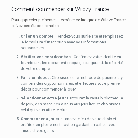
Comment commencer sur Wildzy France
Pour apprécier pleinement l’expérience ludique de Wildzy France,
suivez ces étapes simples :
Créer un compte :
Rendez-vous sur le site et remplissez
le formulaire d’inscription avec vos informations
personnelles.
Vérifier vos coordonnées :
Confirmez votre identité en
fournissant les documents requis, cela garantit la sécurité
de votre compte.
Faire un dépôt :
Choisissez une méthode de paiement, y
compris des cryptomonnaies, et effectuez votre premier
dépôt pour commencer à jouer.
Sélectionner votre jeu :
Parcourez la vaste bibliothèque
de jeux, des machines à sous aux jeux live, et choisissez
celui qui vous attire le plus.
Commencer à jouer :
Lancez le jeu de votre choix et
profitez-en pleinement, tout en gardant un œil sur vos
mises et vos gains.