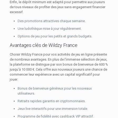
Enfin, le dépôt minimum est adapté pour permettre aux joueurs
de tous niveaux de profiter des jeux sans engagement financier
excessif.
Des promotions attractives chaque semaine.
Une ludothèque mise à jour régulièrement.
Options de jeu pour les petits et grands budgets.
Avantages clés de Wildzy France
Choisir Wildzy France pour vos activités de jeu en ligne présente
de nombreux avantages. En plus de l’immense sélection de jeux,
la plateforme se distingue par son bonus de bienvenue de 600 %
jusqu’à 10 000 €. Cela offre aux nouveaux joueurs une chance de
commencer leur expérience avec un capital significatif pour
jouer.
Bonus de bienvenue généreux pour les nouveaux
utilisateurs.
Retraits rapides garantis en cryptomonnaies.
Jeux live interactifs pour une immersion totale.
Programme de fidélité avec cashback VIP attractif.