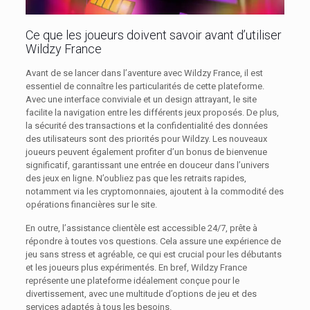
Ce que les joueurs doivent savoir avant d’utiliser
Wildzy France
Avant de se lancer dans l’aventure avec Wildzy France, il est
essentiel de connaître les particularités de cette plateforme.
Avec une interface conviviale et un design attrayant, le site
facilite la navigation entre les différents jeux proposés. De plus,
la sécurité des transactions et la confidentialité des données
des utilisateurs sont des priorités pour Wildzy. Les nouveaux
joueurs peuvent également profiter d’un bonus de bienvenue
significatif, garantissant une entrée en douceur dans l’univers
des jeux en ligne. N’oubliez pas que les retraits rapides,
notamment via les cryptomonnaies, ajoutent à la commodité des
opérations financières sur le site.
En outre, l’assistance clientèle est accessible 24/7, prête à
répondre à toutes vos questions. Cela assure une expérience de
jeu sans stress et agréable, ce qui est crucial pour les débutants
et les joueurs plus expérimentés. En bref, Wildzy France
représente une plateforme idéalement conçue pour le
divertissement, avec une multitude d’options de jeu et des
services adaptés à tous les besoins.