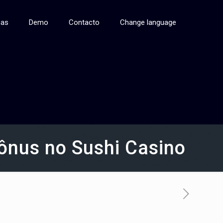
cas
Demo
Contacto
Change language
bônus no Sushi Casino