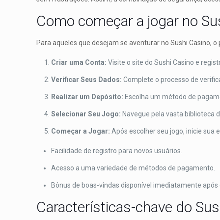
Como começar a jogar no Su
Para aqueles que desejam se aventurar no Sushi Casino, o p
Criar uma Conta:
Visite o site do Sushi Casino e regi
Verificar Seus Dados:
Complete o processo de verifica
Realizar um Depósito:
Escolha um método de pagament
Selecionar Seu Jogo:
Navegue pela vasta biblioteca de 
Começar a Jogar:
Após escolher seu jogo, inicie sua e
Facilidade de registro para novos usuários.
Acesso a uma variedade de métodos de pagamento.
Bônus de boas-vindas disponível imediatamente após o
Características-chave do Sus