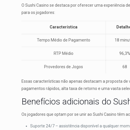
O Sushi Casino se destaca por oferecer uma experiência de 
para os jogadores:
Característica
Detalh
Tempo Médio de Pagamento
18 minu
RTP Médio
96,3
Provedores de Jogos
68
Essas características não apenas destacam a proposta de
pagamentos rápidos, alta taxa de retorno e uma vasta seleç
Benefícios adicionais do Sus
Os jogadores que optam por se unir ao Sushi Casino têm ac
Suporte 24/7 – assistência disponível a qualquer mom