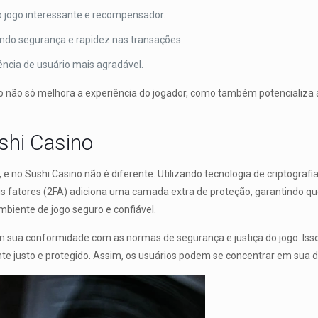
 jogo interessante e recompensador.
do segurança e rapidez nas transações.
ência de usuário mais agradável.
no não só melhora a experiência do jogador, como também potencializa
shi Casino
 e no Sushi Casino não é diferente. Utilizando tecnologia de criptograf
ois fatores (2FA) adiciona uma camada extra de proteção, garantindo q
iente de jogo seguro e confiável.
m sua conformidade com as normas de segurança e justiça do jogo. Iss
te justo e protegido. Assim, os usuários podem se concentrar em sua