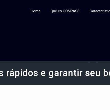
Home
Qué es COMPASS
Característi
 rápidos e garantir seu 